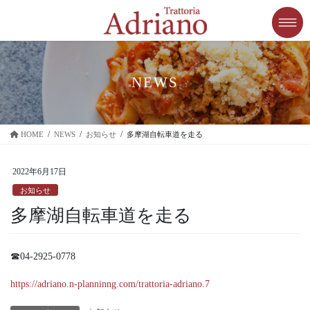
コ
ナ
ン
ビ
テ
ゲ
ン
ー
ツ
シ
に
ョ
NEWS
移
ン
動
に
移
HOME
NEWS
お知らせ
多摩湖自転車道を走る
動
2022年6月17日
お知らせ
多摩湖自転車道を走る
☎04-2925-0778
https://adriano.n-planninng.com/trattoria-adriano.7