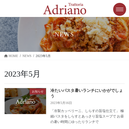
コ
ナ
ン
ビ
テ
ゲ
ン
ー
ツ
シ
に
ョ
NEWS
移
ン
動
に
移
HOME
NEWS
2023年5月
動
2023年5月
冷たいパスタ暑いランチにいかがでしょ
お知らせ
う
2023年5月16日
「冷製カッペリーニ、しらすの旨塩仕立て」 極
細パスタをしらすとあっさり旨塩スープで お昼
の暑い時間にゆったりランチで