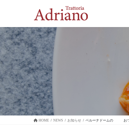
コ
ナ
ン
ビ
テ
ゲ
ン
ー
ツ
シ
に
ョ
移
ン
動
に
移
動
HOME
NEWS
お知らせ
ベルーナドームの おついでに 