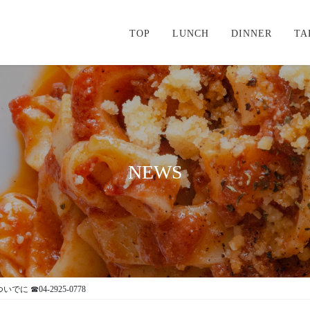
TOP
LUNCH
DINNER
TA
NEWS
☎04-2925-0778