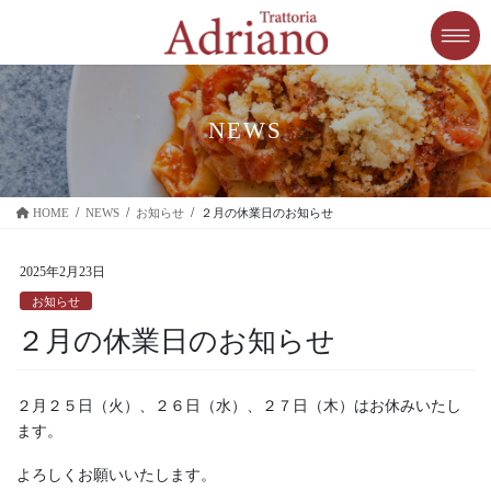
コ
ナ
ン
ビ
テ
ゲ
ン
ー
ツ
シ
に
ョ
NEWS
移
ン
動
に
移
HOME
NEWS
お知らせ
２月の休業日のお知らせ
動
2025年2月23日
お知らせ
２月の休業日のお知らせ
２月２５日（火）、２６日（水）、２７日（木）はお休みいたし
ます。
よろしくお願いいたします。