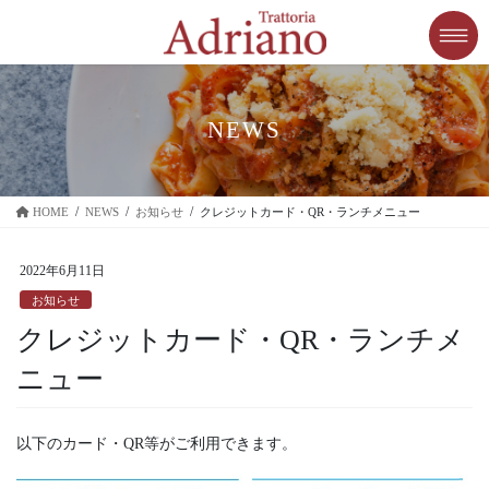
コ
ナ
ン
ビ
テ
ゲ
ン
ー
ツ
シ
に
ョ
NEWS
移
ン
動
に
移
HOME
NEWS
お知らせ
クレジットカード・QR・ランチメニュー
動
2022年6月11日
お知らせ
クレジットカード・QR・ランチメ
ニュー
以下のカード・QR等がご利用できます。